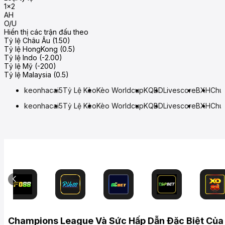
1x2
AH
O/U
Hiển thị các trận đấu theo
Tỷ lệ Châu Âu (1.50)
Tỷ lệ HongKong (0.5)
Tỷ lệ Indo (-2.00)
Tỷ lệ Mỹ (-200)
Tỷ lệ Malaysia (0.5)
keonhacai5
Tỷ Lệ Kèo
Kèo Worldcup
KQBD
Livescore
BXH
Chu
keonhacai5
Tỷ Lệ Kèo
Kèo Worldcup
KQBD
Livescore
BXH
Chu
Champions League Và Sức Hấp Dẫn Đặc Biệt Của 