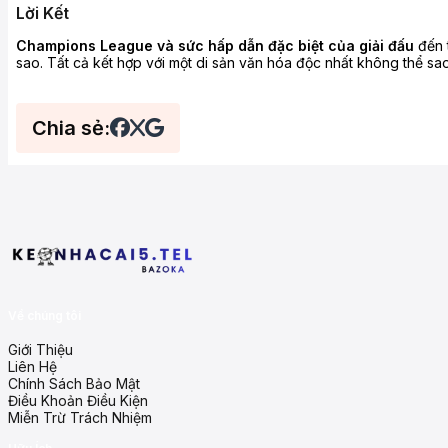
Lời Kết
Champions League và sức hấp dẫn đặc biệt của giải đấu
đến t
sao. Tất cả kết hợp với một di sản văn hóa độc nhất không thể sa
Chia sẻ:
Về chúng tôi
Giới Thiệu
Liên Hệ
Chính Sách Bảo Mật
Điều Khoản Điều Kiện
Miễn Trừ Trách Nhiệm