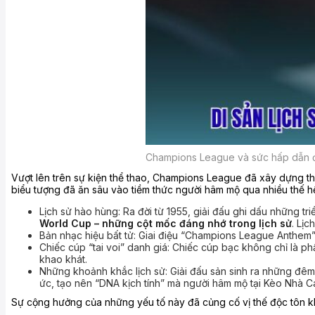
Champions League và sức hấp dẫn đặ
Vượt lên trên sự kiện thể thao, Champions League đã xây dựng th
biểu tượng đã ăn sâu vào tiềm thức người hâm mộ qua nhiều thế hệ
Lịch sử hào hùng: Ra đời từ 1955, giải đấu ghi dấu những t
World Cup – những cột mốc đáng nhớ trong lịch sử
. Lịc
Bản nhạc hiệu bất tử: Giai điệu “Champions League Anthem” h
Chiếc cúp “tai voi” danh giá: Chiếc cúp bạc không chỉ là ph
khao khát.
Những khoảnh khắc lịch sử: Giải đấu sản sinh ra những đê
ức, tạo nên “DNA kịch tính” mà người hâm mộ tại Kèo Nhà C
Sự cộng hưởng của những yếu tố này đã củng cố vị thế độc tôn k