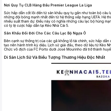
Nơi Quy Tụ CLB Hàng Đầu Premier League La Liga
Sức hấp dẫn cốt lõi đến từ sân khấu quy tụ gần như toàn bộ câu lạ
những đội bóng mạnh nhất đến từ hệ thống xếp hạng UEFA. Hệ thố
nhiều suất tham dự. Điều này có nghĩa những câu lạc bộ hùng mạn
có tỷ lệ cược hấp dẫn tại Kèo Nhà Cái 5.
Sân Khấu Đổi Đời Cho Các Câu Lạc Bộ Ngựa Ô
Bên cạnh sự thống trị của các gã khổng lồ tài chính, sức hấp d
tạo nên hành trình kỳ diệu. Lịch sử giải đấu, theo dữ liệu từ Kèo
Chức vô địch của FC Porto dưới José Mourinho đã trở thành huyề
Di Sản Lịch Sử Và Biểu Tượng Thương Hiệu Độc Nhất