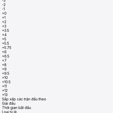
-3
-2
-1
+0
+1
+2
+3
+3.5
+4
+5
+5.5
+5.75
+6
+6.5
+7
+8
+9
+9.5
+10
+10.5
+11
+12
+13
Sắp xếp các trận đấu theo
Giải đấu
Thời gian bắt đầu
Loại tỷ lệ