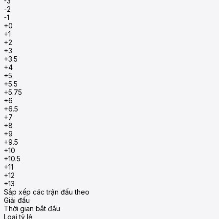
-3
-2
-1
+0
+1
+2
+3
+3.5
+4
+5
+5.5
+5.75
+6
+6.5
+7
+8
+9
+9.5
+10
+10.5
+11
+12
+13
Sắp xếp các trận đấu theo
Giải đấu
Thời gian bắt đầu
Loại tỷ lệ