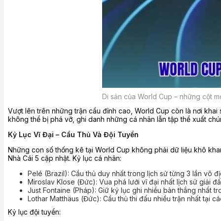
Di sản của World Cup – những cột mố
Vượt lên trên những trận cầu đỉnh cao, World Cup còn là nơi khai 
không thể bị phá vỡ, ghi danh những cá nhân lẫn tập thể xuất chú
Kỷ Lục Vĩ Đại – Cầu Thủ Và Đội Tuyển
Những con số thống kê tại World Cup không phải dữ liệu khô khan
Nhà Cái 5 cập nhật. Kỷ lục cá nhân:
Pelé (Brazil): Cầu thủ duy nhất trong lịch sử từng 3 lần vô
Miroslav Klose (Đức): Vua phá lưới vĩ đại nhất lịch sử giải 
Just Fontaine (Pháp): Giữ kỷ lục ghi nhiều bàn thắng nhất 
Lothar Matthäus (Đức): Cầu thủ thi đấu nhiều trận nhất tại c
Kỷ lục đội tuyển: