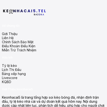
Về chúng tôi
Giới Thiệu
Liên Hệ
Chính Sách Bảo Mật
Điều Khoản Điều Kiện
Miễn Trừ Trách Nhiệm
Hữu Ích
Tỷ lệ kèo
Lịch Thi Đấu
Bảng xếp hạng
Livescore
KQBD
Giới Thiệu keonhacai5
Keonhacai5 là trang tổng hợp soi kèo bóng đá, nhận định trận
đấu, tỷ lệ kèo nhà cái và dự đoán kết quả hôm nay. Nội dung
được cập nhật liên tục, phân tích dễ hiểu, phù hợp cho người chơi