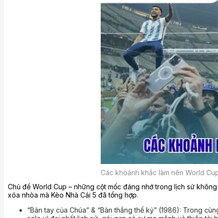
Các khoảnh khắc làm nên World Cup 
Chủ đề World Cup – những cột mốc đáng nhớ trong lịch sử không ch
xóa nhòa mà Kèo Nhà Cái 5 đã tổng hợp.
“Bàn tay của Chúa” & “Bàn thắng thế kỷ” (1986): Trong cùng