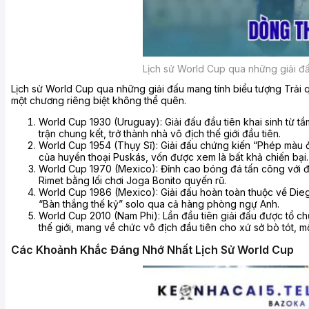
Lịch sử World Cup qua những giải đấ
Lịch sử World Cup qua những giải đấu mang tính biểu tượng Trải q
một chương riêng biệt không thể quên.
World Cup 1930 (Uruguay): Giải đấu đầu tiên khai sinh từ tầm
trận chung kết, trở thành nhà vô địch thế giới đầu tiên.
World Cup 1954 (Thụy Sĩ): Giải đấu chứng kiến “Phép màu ở
của huyền thoại Puskás, vốn được xem là bất khả chiến bại.
World Cup 1970 (Mexico): Đỉnh cao bóng đá tấn công với đội 
Rimet bằng lối chơi Joga Bonito quyến rũ.
World Cup 1986 (Mexico): Giải đấu hoàn toàn thuộc về Diego
“Bàn thắng thế kỷ” solo qua cả hàng phòng ngự Anh.
World Cup 2010 (Nam Phi): Lần đầu tiên giải đấu được tổ chứ
thế giới, mang về chức vô địch đầu tiên cho xứ sở bò tót, 
Các Khoảnh Khắc Đáng Nhớ Nhất Lịch Sử World Cup