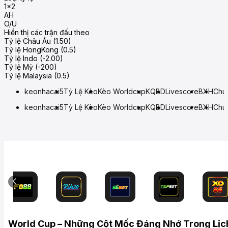
1x2
AH
O/U
Hiển thị các trận đấu theo
Tỷ lệ Châu Âu (1.50)
Tỷ lệ HongKong (0.5)
Tỷ lệ Indo (-2.00)
Tỷ lệ Mỹ (-200)
Tỷ lệ Malaysia (0.5)
keonhacai5
Tỷ Lệ Kèo
Kèo Worldcup
KQBD
Livescore
BXH
Chu
keonhacai5
Tỷ Lệ Kèo
Kèo Worldcup
KQBD
Livescore
BXH
Chu
World Cup – Những Cột Mốc Đáng Nhớ Trong Lịc