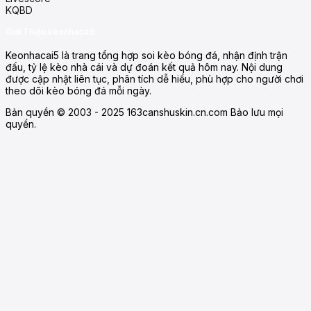
KQBD
Giới Thiệu keonhacai5
Keonhacai5 là trang tổng hợp soi kèo bóng đá, nhận định trận
đấu, tỷ lệ kèo nhà cái và dự đoán kết quả hôm nay. Nội dung
được cập nhật liên tục, phân tích dễ hiểu, phù hợp cho người chơi
theo dõi kèo bóng đá mỗi ngày.
Bản quyền © 2003 - 2025 163canshuskin.cn.com Bảo lưu mọi
quyền.