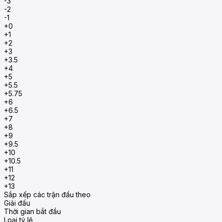
-3
-2
-1
+0
+1
+2
+3
+3.5
+4
+5
+5.5
+5.75
+6
+6.5
+7
+8
+9
+9.5
+10
+10.5
+11
+12
+13
Sắp xếp các trận đấu theo
Giải đấu
Thời gian bắt đầu
Loại tỷ lệ