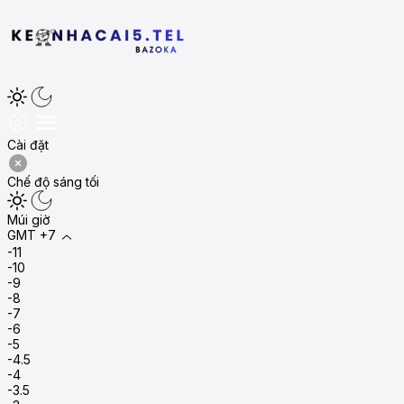
Cài đặt
Chế độ sáng tối
Múi giờ
GMT +7
-11
-10
-9
-8
-7
-6
-5
-4.5
-4
-3.5