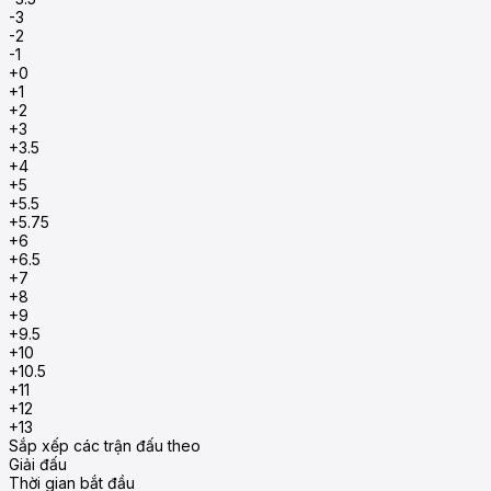
-3
-2
-1
+0
+1
+2
+3
+3.5
+4
+5
+5.5
+5.75
+6
+6.5
+7
+8
+9
+9.5
+10
+10.5
+11
+12
+13
Sắp xếp các trận đấu theo
Giải đấu
Thời gian bắt đầu