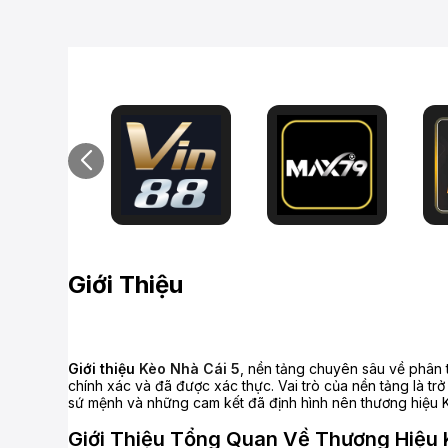
Giới Thiệu
Giới thiệu
Kèo Nhà Cái 5
, nền tảng chuyên sâu về phân t
chính xác và đã được xác thực. Vai trò của nền tảng là tr
sứ mệnh và những cam kết đã định hình nên thương hiệu 
Giới Thiệu Tổng Quan Về Thương Hiệu 