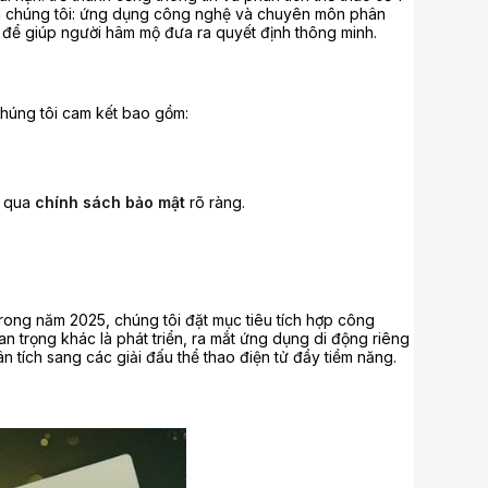
của chúng tôi: ứng dụng công nghệ và chuyên môn phân
ị để giúp người hâm mộ đưa ra quyết định thông minh.
 chúng tôi cam kết bao gồm:
g qua
chính sách bảo mật
rõ ràng.
Trong năm 2025, chúng tôi đặt mục tiêu tích hợp công
n trọng khác là phát triển, ra mắt ứng dụng di động riêng
n tích sang các giải đấu thể thao điện tử đầy tiềm năng.