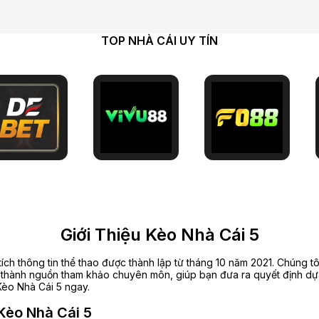
TOP NHÀ CÁI UY TÍN
Giới Thiệu Kèo Nhà Cái 5
ích thông tin thể thao được thành lập từ tháng 10 năm 2021. Chúng tô
ở thành nguồn tham khảo chuyên môn, giúp bạn đưa ra quyết định dựa t
Kèo Nhà Cái 5 ngay.
Kèo Nhà Cái 5