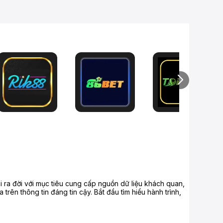
i ra đời với mục tiêu cung cấp nguồn dữ liệu khách quan,
rên thông tin đáng tin cậy. Bắt đầu tìm hiểu hành trình,